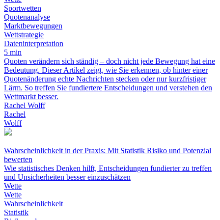
Sportwetten
Quotenanalyse
Marktbewegungen
Wettstrategie
Dateninterpretation
5 min
Quoten verändern sich ständig – doch nicht jede Bewegung hat eine
Bedeutung. Dieser Artikel zeigt, wie Sie erkennen, ob hinter einer
Quotenänderung echte Nachrichten stecken oder nur kurzfristiger
Lärm. So treffen Sie fundiertere Entscheidungen und verstehen den
Wettmarkt besser.
Rachel Wolff
Rachel
Wolff
Wahrscheinlichkeit in der Praxis: Mit Statistik Risiko und Potenzial
bewerten
Wie statistisches Denken hilft, Entscheidungen fundierter zu treffen
und Unsicherheiten besser einzuschätzen
Wette
Wette
Wahrscheinlichkeit
Statistik