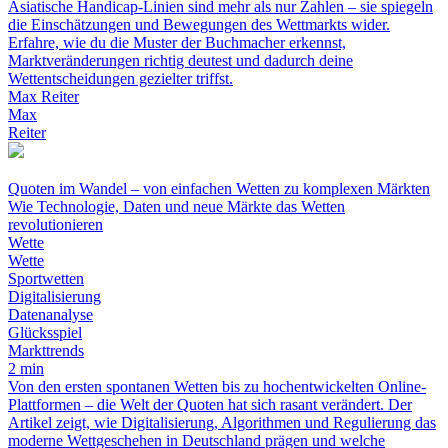
Asiatische Handicap-Linien sind mehr als nur Zahlen – sie spiegeln
die Einschätzungen und Bewegungen des Wettmarkts wider.
Erfahre, wie du die Muster der Buchmacher erkennst,
Marktveränderungen richtig deutest und dadurch deine
Wettentscheidungen gezielter triffst.
Max Reiter
Max
Reiter
Quoten im Wandel – von einfachen Wetten zu komplexen Märkten
Wie Technologie, Daten und neue Märkte das Wetten
revolutionieren
Wette
Wette
Sportwetten
Digitalisierung
Datenanalyse
Glücksspiel
Markttrends
2 min
Von den ersten spontanen Wetten bis zu hochentwickelten Online-
Plattformen – die Welt der Quoten hat sich rasant verändert. Der
Artikel zeigt, wie Digitalisierung, Algorithmen und Regulierung das
moderne Wettgeschehen in Deutschland prägen und welche