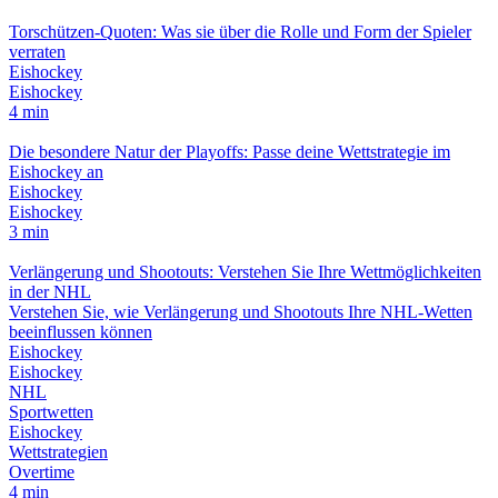
Torschützen-Quoten: Was sie über die Rolle und Form der Spieler
verraten
Eishockey
Eishockey
4 min
Die besondere Natur der Playoffs: Passe deine Wettstrategie im
Eishockey an
Eishockey
Eishockey
3 min
Verlängerung und Shootouts: Verstehen Sie Ihre Wettmöglichkeiten
in der NHL
Verstehen Sie, wie Verlängerung und Shootouts Ihre NHL-Wetten
beeinflussen können
Eishockey
Eishockey
NHL
Sportwetten
Eishockey
Wettstrategien
Overtime
4 min