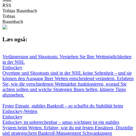
RSS
Tobias Baumbach
Tobias
Baumbach
Læs også:
Verlängerung und Shootouts: Verstehen Sie Ihre Wettmöglichkeiten
in der NHL
Eishockey
Overtime und Shootouts sind in der NHL keine Seltenheit – und sie
können den Ausgang Ihrer Wetten entscheidend verändern. Erfahren
Sie, wie die verschiedenen Wettmärkte funktionieren, worauf Sie
achten sollten und welche Strategien Ihnen helfen, klügere Tipps
abzugeben.
Fester Einsatz, stabiles Bankroll – so schaffst du Stabilität beim
Eishockey-Wetten
Eishockey
Eishockey ist unberechenbar – umso wichtiger ist ein stabiles
System beim Wetten. Erfahre, wie du mit festen Einsätzen, Disziplin
und strategischem Bankroll-Management Schwankungen