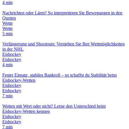
4 min
Nachrichten oder Lärm? So interpretieren Sie Bewegungen in den
Quoten
Wette
Wette
5 min
Verlängerung und Shootouts: Verstehen Sie Ihre Wettmöglichkeiten
in der NHL
Eishockey
Eishockey
4 min
Fester Einsatz, stabiles Bankroll – so schaffst du Stabilität beim
Eishockey-Wetten
Eishockey
Eishockey
7 min
Wetten mit Wert oder nicht? Lerne den Unterschied beim
Eishockey-Wetten kennen
Eishockey
Eishockey
7 min