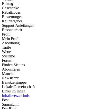
Beitrag
Geschenke
Rabattcodes
Bewertungen
Kaufratgeber
Support-Anleitungen
Besonderheit
Profil
Mein Profil
Anordnung
Tarife
Werte
Systeme
Forum
Finden Sie uns
Abonnieren
Manche
Newsletter
Benutzergruppe
Lokale Gemeinschaft
Links im Inhalt
Inhaltsverzeichnis
Post
Sammlung
Der Blog