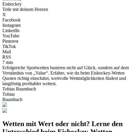
Eishockey
Teile mit deinem Herzen
X
Facebook
Instagram
LinkedIn
YouTube
Pinterest
TikTok
Mail
RSS
7 min
Erfolgreiche Sportwetten basieren nicht auf Glück, sondern auf dem
Verständnis von „Value“. Erfahre, wie du beim Eishockey-Wetten
Quoten richtig einschätzt, wertvolle Wettmöglichkeiten findest und
langfristig profitabler wettest.
Tobias Baumbach
Tobias
Baumbach
Wetten mit Wert oder nicht? Lerne den
Unterschied beim Eishockey-Wetten