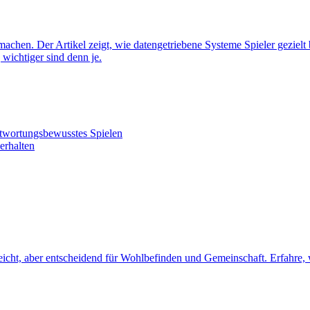
rmachen. Der Artikel zeigt, wie datengetriebene Systeme Spieler gezie
wichtiger sind denn je.
ntwortungsbewusstes Spielen
erhalten
eicht, aber entscheidend für Wohlbefinden und Gemeinschaft. Erfahre, w