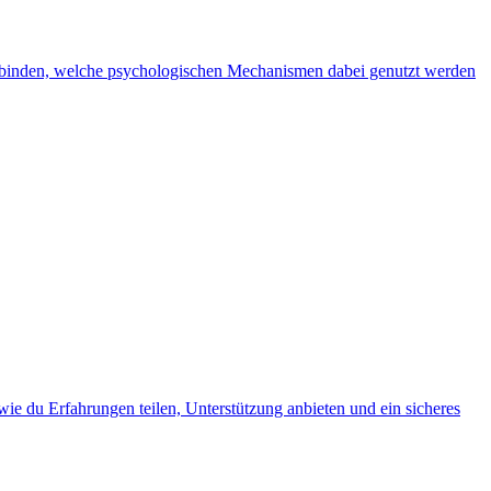
lt binden, welche psychologischen Mechanismen dabei genutzt werden
ie du Erfahrungen teilen, Unterstützung anbieten und ein sicheres