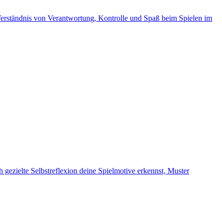
 Verständnis von Verantwortung, Kontrolle und Spaß beim Spielen im
 gezielte Selbstreflexion deine Spielmotive erkennst, Muster