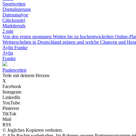
Sportwetten
Digitalisierung
Datenanalyse
Glücksspiel
Markttrends
2 min
Von den ersten spontanen Wetten bis zu hochentwickelten Online-Platt
Wettgeschehen in Deutschland prägen und welche Chancen und Herau
Aylin Franke
Aylin
Franke
Punktwetten
Teile mit deinem Herzen
X
Facebook
Instagram
LinkedIn
YouTube
Pinterest
TikTok
Mail
RSS
© Jegliches Kopieren verboten.
© Alle Rechte vorbehalten. Im Rahmen unserer Partnerprogramme mit