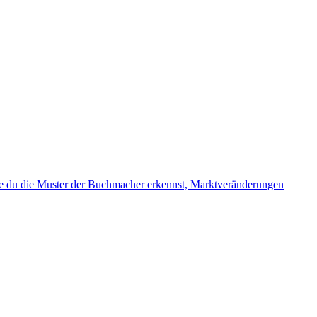
wie du die Muster der Buchmacher erkennst, Marktveränderungen