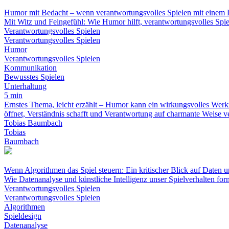
Humor mit Bedacht – wenn verantwortungsvolles Spielen mit einem L
Mit Witz und Feingefühl: Wie Humor hilft, verantwortungsvolles Spie
Verantwortungsvolles Spielen
Verantwortungsvolles Spielen
Humor
Verantwortungsvolles Spielen
Kommunikation
Bewusstes Spielen
Unterhaltung
5 min
Ernstes Thema, leicht erzählt – Humor kann ein wirkungsvolles Werkz
öffnet, Verständnis schafft und Verantwortung auf charmante Weise ve
Tobias Baumbach
Tobias
Baumbach
Wenn Algorithmen das Spiel steuern: Ein kritischer Blick auf Daten 
Wie Datenanalyse und künstliche Intelligenz unser Spielverhalten fo
Verantwortungsvolles Spielen
Verantwortungsvolles Spielen
Algorithmen
Spieldesign
Datenanalyse