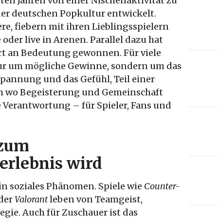
zten Jahren von einer Nischenaktivität zu
der deutschen Popkultur entwickelt.
re, fiebern mit ihren Lieblingsspielern
oder live in Arenen. Parallel dazu hat
rt an Bedeutung gewonnen. Für viele
nur um mögliche Gewinne, sondern um das
pannung und das Gefühl, Teil einer
ch wo Begeisterung und Gemeinschaft
 Verantwortung – für Spieler, Fans und
 zum
erlebnis wird
ein soziales Phänomen. Spiele wie
Counter-
der
Valorant
leben von Teamgeist,
ie. Auch für Zuschauer ist das