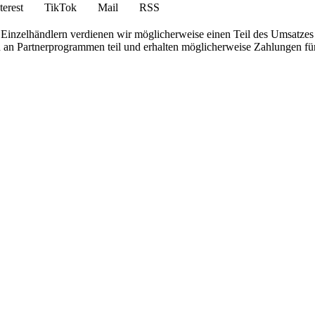
terest
TikTok
Mail
RSS
inzelhändlern verdienen wir möglicherweise einen Teil des Umsatzes 
en an Partnerprogrammen teil und erhalten möglicherweise Zahlungen fü