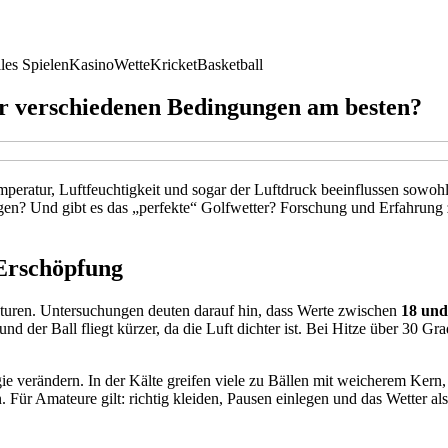
les Spielen
Kasino
Wette
Kricket
Basketball
r verschiedenen Bedingungen am besten?
Temperatur, Luftfeuchtigkeit und sogar der Luftdruck beeinflussen sowoh
ngen? Und gibt es das „perfekte“ Golfwetter? Forschung und Erfahrung 
Erschöpfung
aturen. Untersuchungen deuten darauf hin, dass Werte zwischen
18 und
nd der Ball fliegt kürzer, da die Luft dichter ist. Bei Hitze über 30 Gr
gie verändern. In der Kälte greifen viele zu Bällen mit weicherem Kern
Für Amateure gilt: richtig kleiden, Pausen einlegen und das Wetter als 