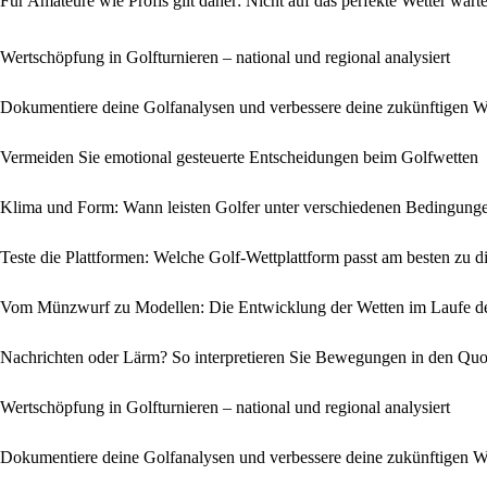
Für Amateure wie Profis gilt daher: Nicht auf das perfekte Wetter war
Wertschöpfung in Golfturnieren – national und regional analysiert
Dokumentiere deine Golfanalysen und verbessere deine zukünftigen W
Vermeiden Sie emotional gesteuerte Entscheidungen beim Golfwetten
Klima und Form: Wann leisten Golfer unter verschiedenen Bedingung
Teste die Plattformen: Welche Golf-Wettplattform passt am besten zu d
Vom Münzwurf zu Modellen: Die Entwicklung der Wetten im Laufe de
Nachrichten oder Lärm? So interpretieren Sie Bewegungen in den Quo
Wertschöpfung in Golfturnieren – national und regional analysiert
Dokumentiere deine Golfanalysen und verbessere deine zukünftigen W