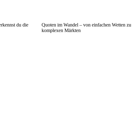
erkennst du die
Quoten im Wandel – von einfachen Wetten zu
komplexen Märkten