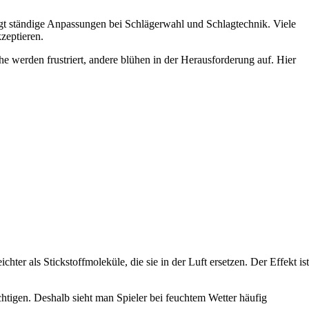
ngt ständige Anpassungen bei Schlägerwahl und Schlagtechnik. Viele
zeptieren.
 werden frustriert, andere blühen in der Herausforderung auf. Hier
hter als Stickstoffmoleküle, die sie in der Luft ersetzen. Der Effekt ist
chtigen. Deshalb sieht man Spieler bei feuchtem Wetter häufig