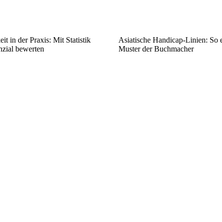
t in der Praxis: Mit Statistik
Asiatische Handicap-Linien: So 
nzial bewerten
Muster der Buchmacher