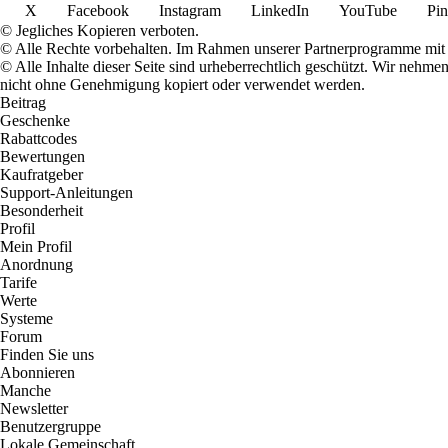
X
Facebook
Instagram
LinkedIn
YouTube
Pin
© Jegliches Kopieren verboten.
© Alle Rechte vorbehalten. Im Rahmen unserer Partnerprogramme mit E
© Alle Inhalte dieser Seite sind urheberrechtlich geschützt. Wir nehm
nicht ohne Genehmigung kopiert oder verwendet werden.
Beitrag
Geschenke
Rabattcodes
Bewertungen
Kaufratgeber
Support-Anleitungen
Besonderheit
Profil
Mein Profil
Anordnung
Tarife
Werte
Systeme
Forum
Finden Sie uns
Abonnieren
Manche
Newsletter
Benutzergruppe
Lokale Gemeinschaft