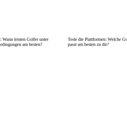
 Wann leisten Golfer unter
Teste die Plattformen: Welche Go
Bedingungen am besten?
passt am besten zu dir?