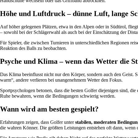
Handschuhe wechseln oder das Griffband abtrocknen.
Höhe und Luftdruck – dünne Luft, lange Sc
Auf höher gelegenen Plätzen, etwa in den Alpen oder in Südtirol, fliegt
– sowohl bei der Schlägerwahl als auch bei der Einschätzung der Dist
Für Spieler, die zwischen Turnieren in unterschiedlichen Regionen rei
Reaktion des Balls zu beobachten.
Psyche und Klima – wenn das Wetter die S
Das Klima beeinflusst nicht nur den Körper, sondern auch den Geist
warm“, andere verlieren bei unangenehmem Wetter den Fokus.
Sportpsychologen betonen, dass die besten Golfer diejenigen sind, die d
Ruhe bewahren, wenn die Bedingungen schwierig werden.
Wann wird am besten gespielt?
Erfahrungen zeigen, dass Golfer unter
stabilen, moderaten Bedingu
die wahren Könner. Die größten Leistungen entstehen oft dann, wenn de