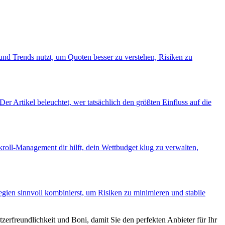
en und Trends nutzt, um Quoten besser zu verstehen, Risiken zu
er Artikel beleuchtet, wer tatsächlich den größten Einfluss auf die
kroll-Management dir hilft, dein Wettbudget klug zu verwalten,
egien sinnvoll kombinierst, um Risiken zu minimieren und stabile
rfreundlichkeit und Boni, damit Sie den perfekten Anbieter für Ihr