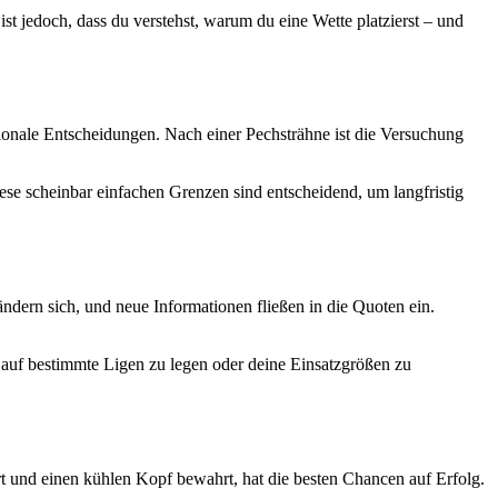
t jedoch, dass du verstehst, warum du eine Wette platzierst – und
otionale Entscheidungen. Nach einer Pechsträhne ist die Versuchung
iese scheinbar einfachen Grenzen sind entscheidend, um langfristig
ndern sich, und neue Informationen fließen in die Quoten ein.
 auf bestimmte Ligen zu legen oder deine Einsatzgrößen zu
rt und einen kühlen Kopf bewahrt, hat die besten Chancen auf Erfolg.