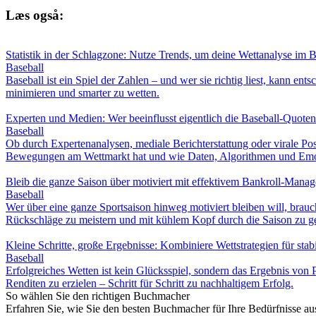
Læs også:
Statistik in der Schlagzone: Nutze Trends, um deine Wettanalyse im B
Baseball
Baseball ist ein Spiel der Zahlen – und wer sie richtig liest, kann en
minimieren und smarter zu wetten.
Experten und Medien: Wer beeinflusst eigentlich die Baseball-Quote
Baseball
Ob durch Expertenanalysen, mediale Berichterstattung oder virale Post
Bewegungen am Wettmarkt hat und wie Daten, Algorithmen und Emo
Bleib die ganze Saison über motiviert mit effektivem Bankroll-Mana
Baseball
Wer über eine ganze Sportsaison hinweg motiviert bleiben will, brauc
Rückschläge zu meistern und mit kühlem Kopf durch die Saison zu g
Kleine Schritte, große Ergebnisse: Kombiniere Wettstrategien für stab
Baseball
Erfolgreiches Wetten ist kein Glücksspiel, sondern das Ergebnis von 
Renditen zu erzielen – Schritt für Schritt zu nachhaltigem Erfolg.
So wählen Sie den richtigen Buchmacher
Erfahren Sie, wie Sie den besten Buchmacher für Ihre Bedürfnisse au