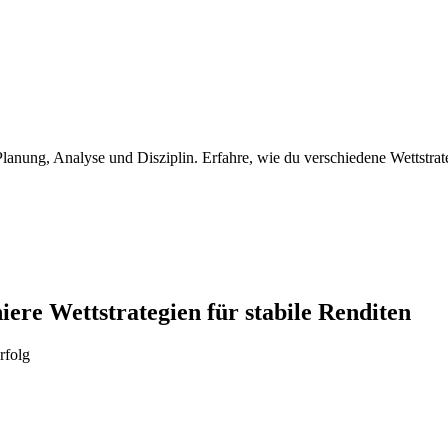
Planung, Analyse und Disziplin. Erfahre, wie du verschiedene Wettstrat
iere Wettstrategien für stabile Renditen
rfolg