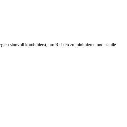
egien sinnvoll kombinierst, um Risiken zu minimieren und stabile