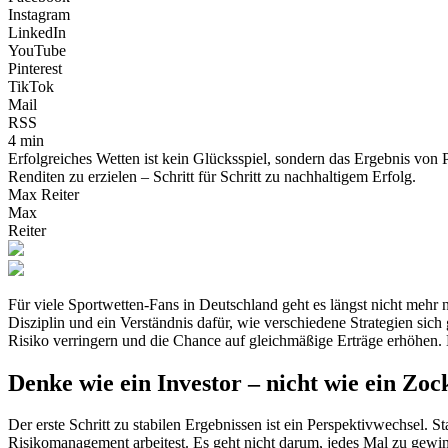
Instagram
LinkedIn
YouTube
Pinterest
TikTok
Mail
RSS
4 min
Erfolgreiches Wetten ist kein Glücksspiel, sondern das Ergebnis von 
Renditen zu erzielen – Schritt für Schritt zu nachhaltigem Erfolg.
Max Reiter
Max
Reiter
Für viele Sportwetten-Fans in Deutschland geht es längst nicht mehr 
Disziplin und ein Verständnis dafür, wie verschiedene Strategien sich
Risiko verringern und die Chance auf gleichmäßige Erträge erhöhen. D
Denke wie ein Investor – nicht wie ein Zoc
Der erste Schritt zu stabilen Ergebnissen ist ein Perspektivwechsel. S
Risikomanagement arbeitest. Es geht nicht darum, jedes Mal zu gewin