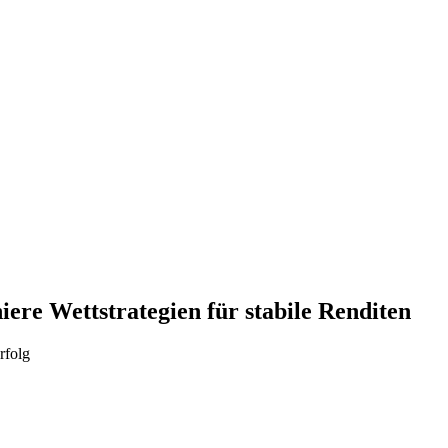
iere Wettstrategien für stabile Renditen
rfolg