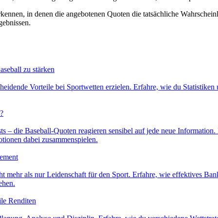
rkennen, in denen die angebotenen Quoten die tatsächliche Wahrscheinli
gebnissen.
aseball zu stärken
tscheidende Vorteile bei Sportwetten erzielen. Erfahre, wie du Statistik
n?
s – die Baseball-Quoten reagieren sensibel auf jede neue Information. D
tionen dabei zusammenspielen.
gement
ht mehr als nur Leidenschaft für den Sport. Erfahre, wie effektives Ban
ehen.
ile Renditen